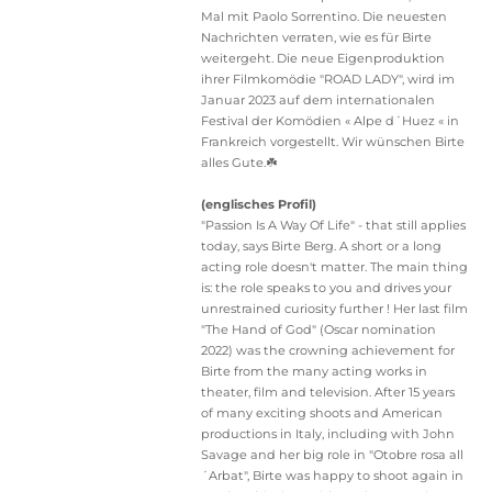
Mal mit Paolo Sorrentino. Die neuesten
Nachrichten verraten, wie es für Birte
weitergeht. Die neue Eigenproduktion
ihrer Filmkomödie "ROAD LADY", wird im
Januar 2023 auf dem internationalen
Festival der Komödien « Alpe d´Huez « in
Frankreich vorgestellt. Wir wünschen Birte
alles Gute.☘️
(englisches Profil)
"Passion Is A Way Of Life" - that still applies
today, says Birte Berg. A short or a long
acting role doesn't matter. The main thing
is: the role speaks to you and drives your
unrestrained curiosity further ! Her last film
"The Hand of God" (Oscar nomination
2022) was the crowning achievement for
Birte from the many acting works in
theater, film and television. After 15 years
of many exciting shoots and American
productions in Italy, including with John
Savage and her big role in "Otobre rosa all
´Arbat", Birte was happy to shoot again in