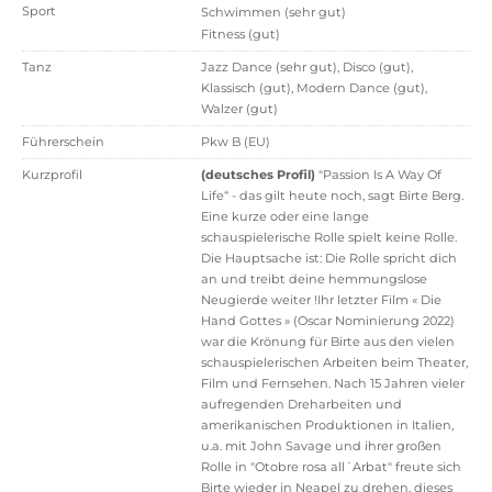
Sport
Schwimmen (sehr gut)
Fitness (gut)
Tanz
Jazz Dance (sehr gut), Disco (gut),
Klassisch (gut), Modern Dance (gut),
Walzer (gut)
Führerschein
Pkw B (EU)
Kurzprofil
(deutsches Profil)
"Passion Is A Way Of
Life“ - das gilt heute noch, sagt Birte Berg.
Eine kurze oder eine lange
schauspielerische Rolle spielt keine Rolle.
Die Hauptsache ist: Die Rolle spricht dich
an und treibt deine hemmungslose
Neugierde weiter !Ihr letzter Film « Die
Hand Gottes » (Oscar Nominierung 2022)
war die Krönung für Birte aus den vielen
schauspielerischen Arbeiten beim Theater,
Film und Fernsehen. Nach 15 Jahren vieler
aufregenden Dreharbeiten und
amerikanischen Produktionen in Italien,
u.a. mit John Savage und ihrer großen
Rolle in "Otobre rosa all´Arbat" freute sich
Birte wieder in Neapel zu drehen, dieses