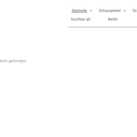
Startseite
Schauspieler
Sc
buchbar ab:
buchbar ab:
Berlin
Berlin
icht gefunden.