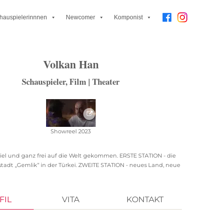
hauspielerinnnen
Newcomer
Komponist
Volkan Han
Schauspieler, Film | Theater
Showreel 2023
Ziel und ganz frei auf die Welt gekommen. ERSTE STATION - die
stadt „Gemlik“ in der Türkei. ZWEITE STATION - neues Land, neue
 Kultur in Stuttgart! DRITTE STATION - Berlin, mit dem Thema
hauspiel hat mir, durch die Leidenschaft, meine Freiheit wieder
kt und mich geöffnet. Schauspiel lässt mich selbstlos sein und
FIL
VITA
KONTAKT
us der Routine des realen Lebens. UNVERGEßLICH - Theater
uttgart. Ich durfte auf der Bühne singen, Tango tanzen und eine
elen. Es folgten Kurzfilme und Theater Auftritte in Berlin, die