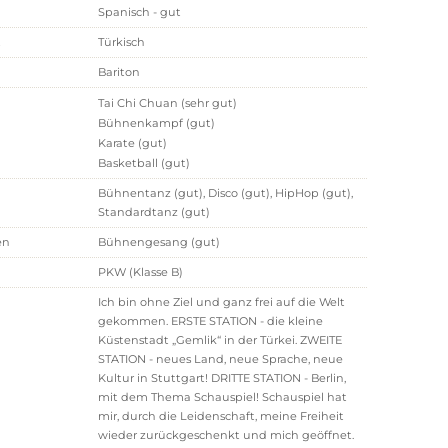
Spanisch - gut
t
Türkisch
Bariton
Tai Chi Chuan (sehr gut)
© schauspielerfoto.de | 2022
Bühnenkampf (gut)
Karate (gut)
Basketball (gut)
Bühnentanz (gut), Disco (gut), HipHop (gut),
Standardtanz (gut)
en
Bühnengesang (gut)
PKW (Klasse B)
Ich bin ohne Ziel und ganz frei auf die Welt
gekommen. ERSTE STATION - die kleine
Küstenstadt „Gemlik“ in der Türkei. ZWEITE
STATION - neues Land, neue Sprache, neue
Kultur in Stuttgart! DRITTE STATION - Berlin,
mit dem Thema Schauspiel! Schauspiel hat
mir, durch die Leidenschaft, meine Freiheit
wieder zurückgeschenkt und mich geöffnet.