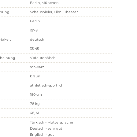
Berlin, München
rägt haben, hervorragend die Arbeit mit Regisseur „ Özgür
2024 der Kinofilm "GELBE BRIEFE" - Regie: İlker Çatak.
hnung
Schauspieler, Film | Theater
Berlin
1978
rigkeit
deutsch
35-45
cheinung
südeuropäisch
schwarz
braun
athletisch-sportlich
180 cm
78 kg
48, M
Türkisch - Muttersprache
Deutsch - sehr gut
Englisch - gut