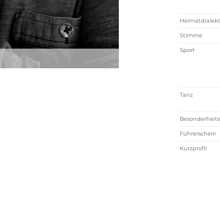
Heimatdialek
Stimme
Sport
Tanz
Besonderheit
Führerschein
Kurzprofil