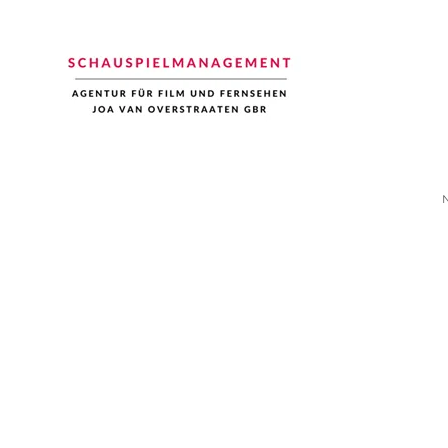
Schauspiel Management
Joa van Overstraaten | Agentur für Film und Fernsehen
N