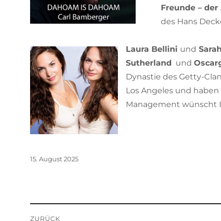
Freunde – der
des Hans Decker
Laura
Bellini
und
Sa
rah
Sutherland
und
Oscar
Dynastie des Getty-Cla
Los Angeles und haben 
Management wünscht 
Veröffentlicht
15. August 2025
am
Beitragsnavigation
ZURÜCK