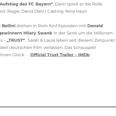
 Aufstieg des FC Bayern“
. Darin spielt er die Rolle
t. Regie: David Dietl | Casting: Nina Haun
 Bellini
drehen in Rom fünf Episoden mit
Donald
gewinnern Hilary Swank
in der Serie um die Millionen-
ns –
„TRUST“
. Sarah & Laura leben seit diesem Zeitpunkt
den deutschen Film verlassen. Das Schauspiel
Ihnen Glück.
Official Trust Trailer – IMDb