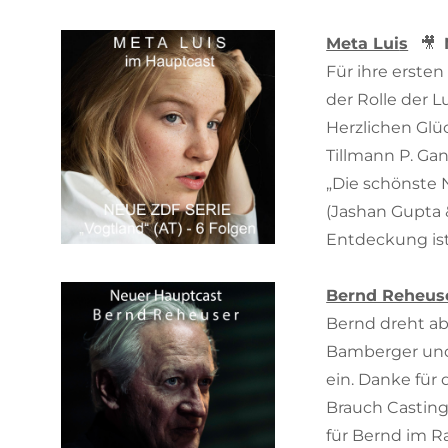
Meta Lui
s
🎥
Für ihre erste
der Rolle der 
Herzlichen Glü
Tillmann P. Gang
„Die schönste 
(Jashan Gupta 
Entdeckung is
Bernd Reheus
Bernd dreht ab 
Bamberger und
ein. Danke für
Brauch Casting
für Bernd im R