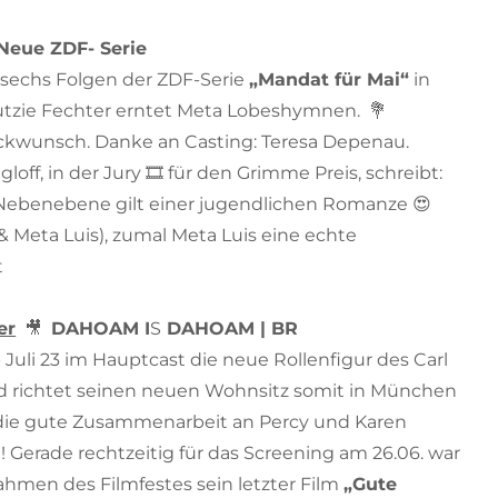
Neue ZDF- Serie
n sechs Folgen der ZDF-Serie
„Mandat für Mai“
in
Lutzie Fechter erntet Meta Lobeshymnen. 💐
ckwunsch. Danke an Casting: Teresa Depenau.
loff, in der Jury 🎞️ für den Grimme Preis, schreibt:
Nebenebene gilt einer jugendlichen Romanze 😍
& Meta Luis), zumal Meta Luis eine echte
t
er
🎥
DAHOAM I
S
DAHOAM | BR
Juli 23 im Hauptcast die neue Rollenfigur des Carl
 richtet seinen neuen Wohnsitz somit in München
 die gute Zusammenarbeit an Percy und Karen
! Gerade rechtzeitig für das Screening am 26.06. war
ahmen des Filmfestes sein letzter Film
„Gute