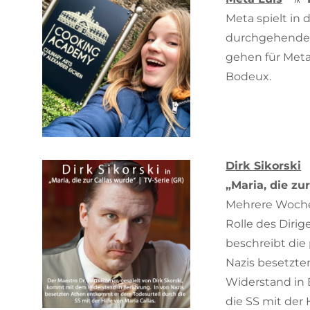
Meta spielt in
durchgehende R
gehen für Meta 
Bodeux.
Dirk Sikorski
„Maria, die zu
Mehrere Wochen
Rolle des Dirig
beschreibt die
Nazis besetzt
Widerstand in
die SS mit der H