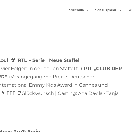
Startseite
Schauspieler
Sc
coul
🎥
RTL – Serie | Neue Staffel
t vier Folgen in der neuen Staffel für RTL
„CLUB DER
ER“
. (Vorangegangene Preise: Deutscher
International Emmy Kids Award in Cannes und
 🙋🏼‍♀️ 👏Glückwunsch | Casting: Ana Dávila / Tanja
Neue Pro7- Serie