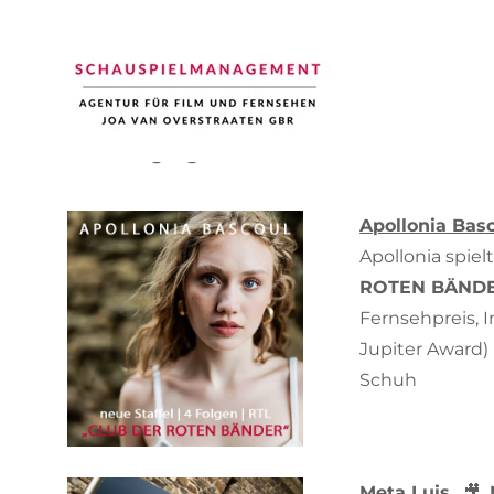
Serien Highlights
Schauspiel Management
Joa van Overstraaten | Agentur für Film und Fernsehen
Apollonia Bas
Apollonia spiel
ROTEN BÄND
Fernsehpreis, 
Jupiter Award) 
Schuh
Meta Lui
s
🎥