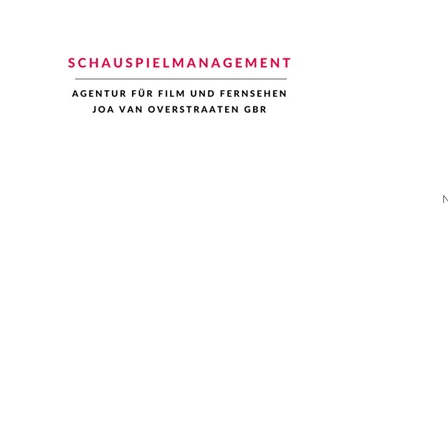
Schauspiel Management
Joa van Overstraaten | Agentur für Film und Fernsehen
N