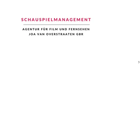
Schauspiel Management
Joa van Overstraaten | Agentur für Film und Fernsehen
N