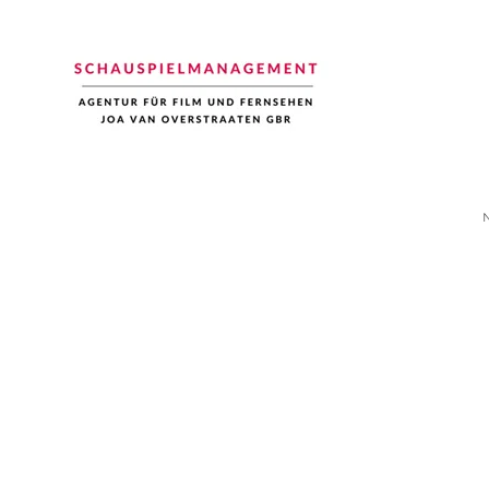
Schauspiel Management
Joa van Overstraaten | Agentur für Film und Fernsehen
N