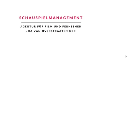
Schauspiel Management
Joa van Overstraaten | Agentur für Film und Fernsehen
N