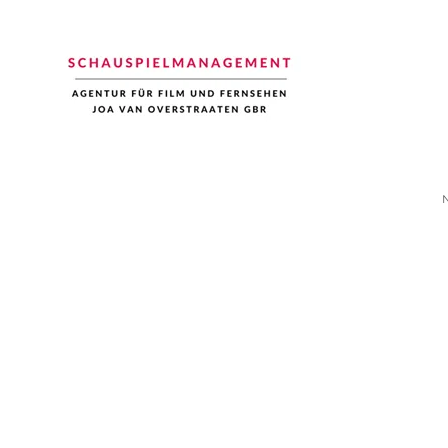
Schauspiel Management
Joa van Overstraaten | Agentur für Film und Fernsehen
N