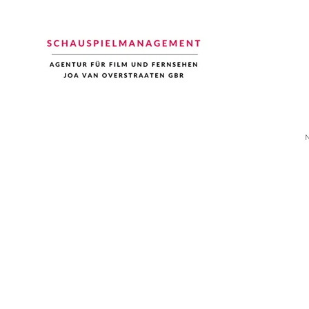
Schauspiel Management
Joa van Overstraaten | Agentur für Film und Fernsehen
N