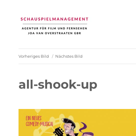
Schauspiel Management
Joa van Overstraaten | Agentur für Film und Fernsehen
Vorheriges Bild
Nächstes Bild
all-shook-up