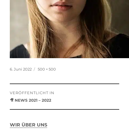
Veröffentlicht
Originalgröße
6. Juni 2022
500 × 500
am
Beitragsnavigation
VERÖFFENTLICHT IN
🎥 NEWS 2021 – 2022
WIR ÜBER UNS