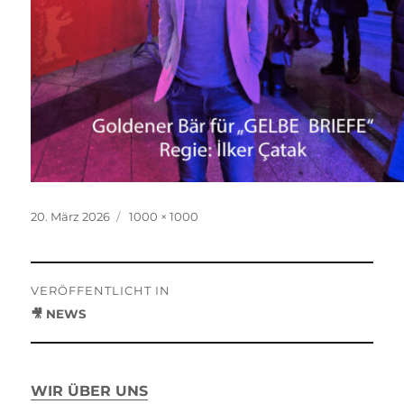
Veröffentlicht
Originalgröße
20. März 2026
1000 × 1000
am
Beitragsnavigation
VERÖFFENTLICHT IN
🎥 NEWS
WIR ÜBER UNS