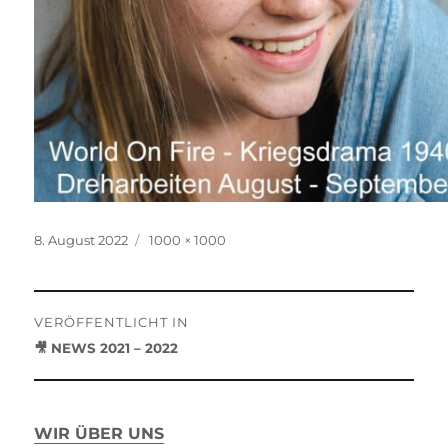
Veröffentlicht
Originalgröße
8. August 2022
1000 × 1000
am
Beitragsnavigation
VERÖFFENTLICHT IN
🎥 NEWS 2021 – 2022
WIR ÜBER UNS