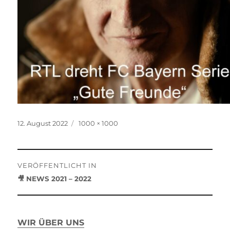
Veröffentlicht
Originalgröße
12. August 2022
1000 × 1000
am
Beitragsnavigation
VERÖFFENTLICHT IN
🎥 NEWS 2021 – 2022
WIR ÜBER UNS